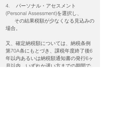
4.　 パーソナル・アセスメント
(Personal Assessment)を選択し、
       その結果税額が少なくなる見込みの
場合。
又、確定納税額については、納税条例
第70A条にもとづき、課税年度終了後6
年以内あるいは納税額通知書の発行6ヶ
月以内、いずれか遅い方までの期間で
あれば、申請書あるいは計算書の誤り
または不備を理由として、税務局に納
税額の査定修正を求めることが可能で
す。
以上のように香港での法人税は、日本
とは異なる為、難しく感じられたり、
不安を思われることがあると思いま
す。弊社ではこのような会計•税務業務