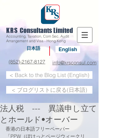
KRS
Consultants Limited
Accounting, Taxation, Com Sec, Audit
Arrangement and Visa - Hong Kong
日本語
English
(852)-2167-8127
info@krsconsul.com
< Back to the Blog List (English)
< ブログリストに戻る(日本語)
法人税 --- 異議申し立て
とホールド•オーバー
香港の日本語フリーペーパー
「PPW（ぽけっとページウィークリ