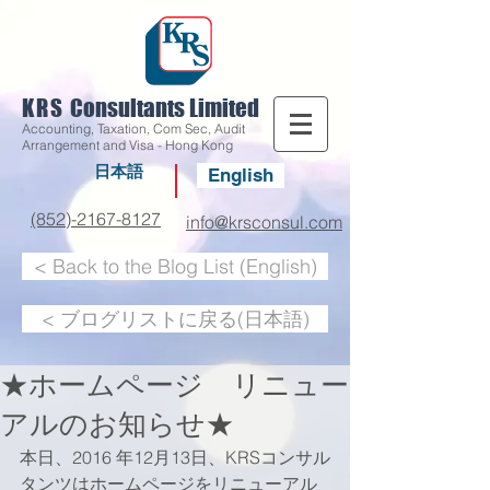
KRS
Consultants Limited
Accounting, Taxation, Com Sec, Audit
Arrangement and Visa - Hong Kong
日本語
English
(852)-2167-8127
info@krsconsul.com
< Back to the Blog List (English)
< ブログリストに戻る(日本語)
★ホームページ リニュー
アルのお知らせ★
本日、2016 年12月13日、KRSコンサル
タンツはホームページをリニューアル