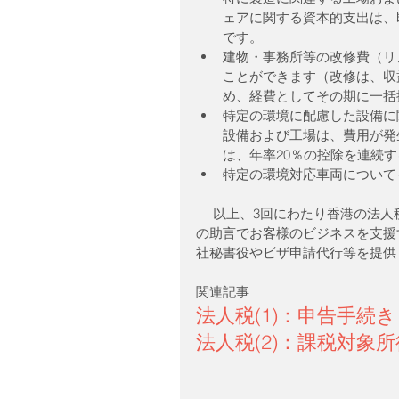
ェアに関する資本的支出は、
です。  
建物・事務所等の改修費（リ
ことができます（改修は、収
め、経費としてその期に一括控
特定の環境に配慮した設備に
設備および工場は、費用が発
は、年率20％の控除を連続す
特定の環境対応車両についても
 　以上、3回にわたり香港の法人税に関連するコラムを掲載させていただきました。弊社はプロ
の助言でお客様のビジネスを支援
社秘書役やビザ申請代行等を提供
関連記事
法人税(1)：申告手続き
法人税(2)：課税対象