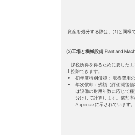
 資産を処分する際は、(1)と同様
(3)工場と機械設備 Plant and Machi
　課税所得を得るために要した工
上控除できます。 
初年度特別償却： 取得費用の6
年次償却：残額（評価減後価格
は設備の耐用年数に応じて種別
分けして計算します。償却率の
Appendixに示されています。