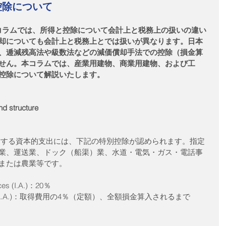
控除について
コラムでは、所得と控除について会計上と税務上の扱いの違い
却についても会計上と税務上とでは扱いが異なります。日本
、逓減残高法や級数法などの減価償却手法での控除（損金算
せん。本コラムでは、産業用建物、商業用建物、および工
控除について解説いたします。
d structure
業、運送業、ドック（船渠）業、水道・電気・ガス・電話事
または農業等です。
s (I.A.)：20％  
nces(A.A.)：取得費用の4％（定額）、全額損金算入されるまで 