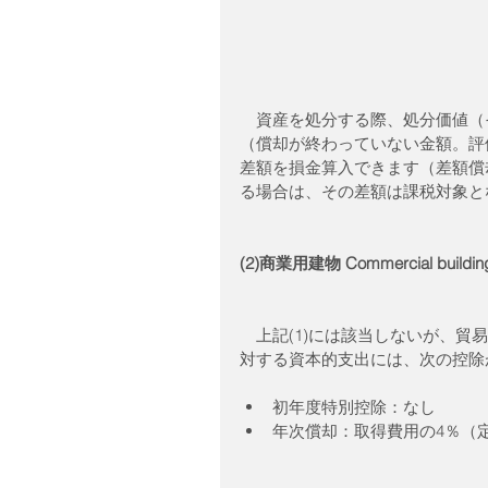
　資産を処分する際、処分価値（その資
（償却が終わっていない金額。評価減後価
差額を損金算入できます（差額償却。B
る場合は、その差額は課税対象となりま
(2)商業用建物 Commercial building 
　上記(1)には該当しないが、
対する資本的支出には、次の控除
初年度特別控除：なし  
年次償却：取得費用の4％（定