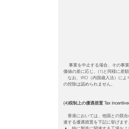
 　事業を中止する場合、その事業を承継する者がいなければ、その工場/設備の処分価値と残存
価値の差に応じ、(1)と同様に差
　なお、IRO（内国歳入法）に
の控除は認められません。
(4)税制上の優遇措置 Tax incentive
　香港においては、他国との競合
連する優遇措置を下記に挙げます
特に製造に関連する工場およ