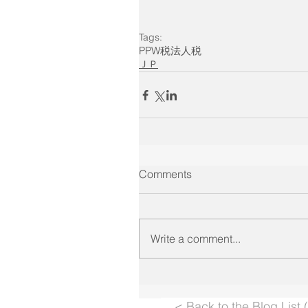
Tags:
PPW
税
法人税
ＪＰ
Comments
Write a comment...
< Back to the Blog List 