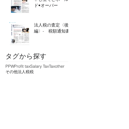
ド•オーバー
法人税の査定〈後
編〉- 税額通知書
タグから探す
PPW
Profit tax
Salary Tax
Tax
other
その他
法人税
税