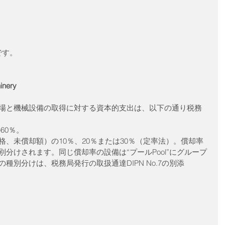
です。
nery
場と機械設備の取得に対する資本的支出は、以下の通り税務
0％。  
、未償却額）の10％、20％または30％（定率法）。償却率
分けされます。同じ償却率の設備は“プールPool”にグループ
種別分けは、税務局発行の取扱通達DIPN No.7の別添
 