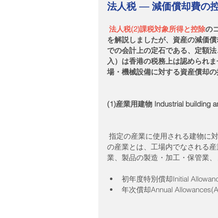
法人税 — 減価償却費の
法人税(2)課税対象所得と控除
の
を解説しましたが、資産の減価償
での会計上の定石である、定額法
入）は香港の税務上は認められま
場・機械設備に対する資産償却の
(1)産業用建物 Industrial building an
 指定の産業に使用される建物に対する資本的支出には、下記の特別控除が認められます。指定
の産業とは、工場内でなされる産
業、製品の製造・加工・保管業、
初年度特別償却Initial Allowance
年次償却Annual Allowa